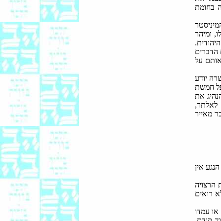
ה בחומת
מיניסטר
, ומיהר
הודית.
 הדברים
אותם על
רה יודע
על חמשת
נהיג את
לאלתר,
ר מאייר
נגע אין
ת הרצויה
א רואים
או עמדו
ד קודם.