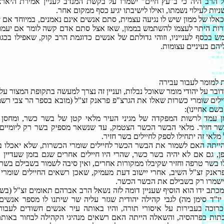
ל הרב היה כי ב"עץ חיים" ישמרו על בקשת המנדב לעניין אמירת היארצ
ניות לעילוי נשמתו, ואילו לישיבתו יגיע כסף ממקום אחר.
 כאלו של ממון שיש לו נגיעה עצמית, סתם אנשים אינם נאמנים, במיוחד אם 
רות היתר לעצמו להשתמש בממון, שאז אצל סתם אדם קשה לומר אם יעמוד
ש בכסף לענייניו, וזוהי גדולתם של אנשים כדוגמת הרב קוק, שאפילו בכגון 
יהם בעיניים עצומות.
 למומר לעבור עבירה
ובר על יהודי מומר שאוכל נבלות, ועניין זה נצרך למעשה בתקופת המצור על 
לים שומרי כשרות שאלו את הגרצ"פ פראנק זצ"ל (מובא בספר הר צבי רש
שם אחיינו):
ן עמד לרשות המפקדה של מגיני העיר מלאי קטן של בשר כשר, ומחסן 
שר חזיר. מלאי הבשר הכשר הצטמק, עד שנשאר מספיק בשר רק ליומיים
מלאי זה יתחילו לספק לחיילים בשר חזיר.
יתה האם לשמור את הבשר הכשר לחיילים שומרי הכשרות, שלא יאכלו ב
ן, גם אם לא יהיה בשר כשר, שהרי היו חיילים אחרים שגם בזמן שעדיין 
 בשר טרפה וחזיר שקיבלו ממקורות אחרים, ואין סיבה לשמור בשבילם בשר
ראנק זצ"ל השיב, אחרי יישוב דעת מעמיק, שאכן רשאים החיילים שומרי
שמרו רק בשבילם את הבשר הכשר.
כתב ידו הוא הוסיף שעניין דומה לזה נשאל הרב אברהם תאומים זצ"ל (בש
ו"ד סימן מה) לגבי קהילה יהודית שגזר עליה שר שיתנו לו מספר אנשים
רוכה בעבירות על איסורי תורה, והיו באותה עיר אנשים חשודים לעבור
תות בפרהסיה, והשאלה הייתה האם רשאים מנהיגי הקהילה לבחור באות