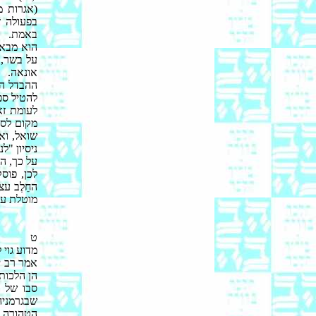
(אגרות מ
בפעולה ז
באמת.
הוא מבאר
על בשר, 
אונאה.
ההבדל הו
להטיל ספ
לעומת ז
מקום לספ
שואל, וא
ניסיון "
על כך, הי
לכן, פוס
החֵלֶב עצ
מוטלת על
ט
מדוע גוי
אמר רב י
הן הלכות
סבו של ה
שבגרמניה
הטהורה. 