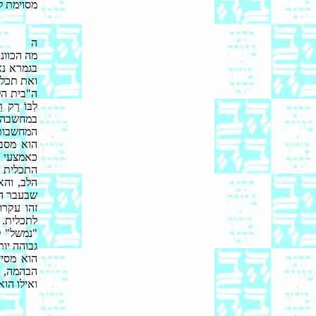
מסוימת ל
ה
מה הכוונ
בגמרא נא
ואת תכלי
ה"בית הלוי"
לִבּוֹ רַ
במחשבה:
המחשבות 
הוא מסבי
כאמצעי ל
התכלית נ
הלב, והא
שבעבר הי
זהו עקרו
לתכלית. ב
"נמשל" ל
גבוהה יו
הוא מסיי
הבהמה, ו
ואילו הוא