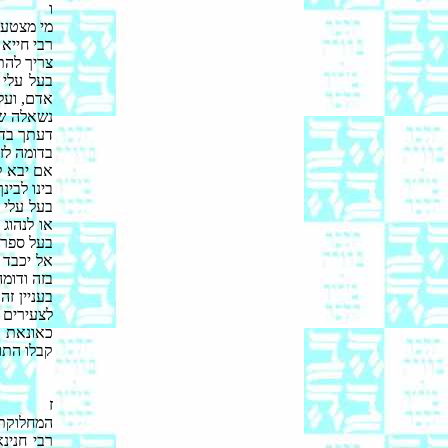
ו
מי מצטער
רבי חייא
צריך להת
בעל עלי 
אדם, ועל 
נשאלה שא
דעתך בדב
בדומה לזה
אם יבא ל
בינו לבינ
בעל עלי 
או לנהוג
בעל ספר ח
אל יכבד 
בזה ודומה
בעניין ז
לצעירים 
כאונאת ד
קבלו התור
ז
המחלוקת 
רבי חנינ