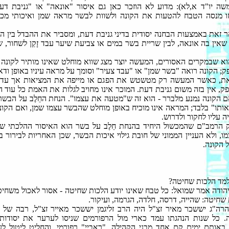
שה יו"ד א,לא): מדוע לא הוזכר כאן גם איסור "אונאה" או "גניבת דע
ו מנסה הטבח להטעות את הקונה ולשוות לבשר מראה שמן ואיכותי מכ
 זאת באמצעות הבחנה יסודית בדיני גניבת דעת, ומסביר את ההבדל בין הנח
שאין בה אונאה, לבין שריית בשר במים או צביעת שיער עבד זָקֵן לשחור, 
א שבמקרים האסורים, המעשה יוצר מצג שווא מוחלט שאינו מותיר לקונה 
ק; הקונה רואה "בשר שמן" או "עבד צעיר" וסומך על מראה עיניו באופן ודאי
את, כאשר המעשה רק מטשטש את הפגם או מייפה את המציאות אך עדיין
ק, אין בזה משום גניבת דעת. המוכר אינו מחויב לגלות את האמת כל עוד ה
ם הקונה נמנע מלברר - הוא זה ש"מטעה את עצמו". הנחת החֵלֶב על הבשר
לנאותו" בלבד; המראה אינו מוכיח באופן מוחלט שהבשר עצמו שמן, ואם הקונ
ה עליו לחקור ולדרוש.
ק הרמב"ם שהמכשול היחיד בהנחת חֵלֶב על בשר הוא האיסור ההלכתי ש
מו, ולא העניין הממוני של חובת גילוי איכות הבשר, שכן האחריות לבירור 
 הקונה.
 למד הלכות שחיטה?
הודה אמר שמואל: כל טבח שאינו יודע הלכות שחיטה - אסור לאכול משחיטת
 שחיטה: שהייה, דרסה, חלדה, הגרמה, ועיקור.
רה"ג יששכר מאיר זצ"ל היה הרב זליגמן יששכר מאייר זצ"ל, רבה של ר
. כל שנות הנהגתו עמד כארי מול הרפורמים שניסו לערער את יסודות
באותם ימים קם אחד מבני הקהילה, "ראביי" רפורמי, והחליט ליטול ל