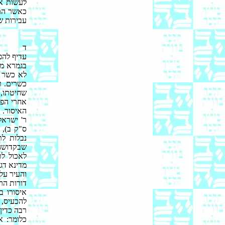
לעשות את
כאשר הם
עבירות ש
ד
עדיף להפ
בגמרא מד
לא כשר ה
כשרים. ר
שחיטתו, 
אחרי הפס
האיסור.
ר' ישראל
ס"ק ב), 
נבלות לת
שבקדושה,
לאכול לת
מדינא דג
והעיר על 
דורות הר
איסורו ב
להכעיס, 
רבה כדין
כלומר: א