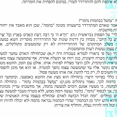
א איכפת להם להתדרדר לגמרי, במקום להפחית את חומרתה.
ה "נמשל כבהמות נדמו"?
מר שאדם המתדרדר ברשעותו מכונה "בהמה", שכן הוא מאבד את ייחודו
ת מחשבתו.
 על הפסוק (בראשית ו,ה): "וַיַּרְא ה' כִּי רַבָּה רָעַת הָאָדָם בָּאָרֶץ וְכָל יֵצֶר 
ק רַע כָּל הַיּוֹם", מבחין בין דרגות שונות של התדרדרות מוסרית: חטא במ
 בשלב המתקדם של ההתדרדרות לא רק שהמעשים מקולקלים, א
עצמן נעשות רעות ומתמשכות.
ר (על פי ביאורו לגמרא בעבודה זרה יז,א) שבתחילה האדם נמשך למע
השגת מטרה חיצונית, כגון רווח או תועלת אחרת. אף שהמעשה עצמו מאוס 
ראית לגיטימית, ולכן היצר מצליח לפתות אותו. אולם עם הזמן, החטא מ
דם נקשר אליו עד שהמעשה עצמו נהפך למטרה. אז הוא אף מוכן להפסי
ו חשובים לו, רק כדי להשיג את אותו מעשה פסול.
ן כללי בפיתוי היצר: בתחילה הוא מציג את החטא כאמצעי, ובהמשך הו
דומה לכך, נאמר (תהלים מט,יג): "נִמְשַׁל כַּבְּהֵמוֹת נִדְמוּ" - בתחילה
בהמה, כי מעשיו אמנם דומים למעשה בהמה, אך מחשבתו עדיין מכוונת
תר; אך לבסוף "נדמו", כלומר נעשה דומה ממש, ללא מטרה מעבר למעשה עצמ
ם במילים: "ומה תגדל הבושה לאדם שהחליף בעצמו צורה האנושית של
הוא גרוע יותר מן הבהמה" שהרי הבהמה נבראה בהמה ולא יכולה להיות יות
 יכול היה להיות נעלה, והחליף את צורתו.