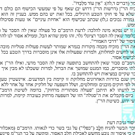
(דברים ד,לה): "אֵין עוֹד מִלְבַדּוֹ".
יח הר"ן (דרשות הר"ן דרוש יב) שאף על פי שמעשי הכישוף הם כולם ד
, שלא על פי חוקי הטבע הרגילים, בכל זאת יש בהם ממש. בעניין זה הוא 
מורה נבוכים ג,לז) שכתב שכישוף הוא "אחיזת עיניים" או טעות פסיכולוג
ממש.
זו יש נפקא מינה להלכה: לדעת הרמב"ם כל פעולה שאין לה הסבר על פי
לומר שאין לה הסבר רציונלי גלוי, זהו סימן שהיא הבל, וממילא אסור לנו ל
סור של "דרכי האמורי".
ת הר"ן מוכיח מכמה מקורות בגמרא שמותר לעשות פעולות סגוליות מובהק
או לחשים למחלות), ולמרות שפעולות אלו אינן מוסברות בדרך הטבע בכל ז
כישוף אסור.
רמב"ם סבור שאין להתחשב בתופעה שאין לה הסבר מדעי, ואילו הר"ן א
תי מוסברים, כמו המגנט שמושך את הברזל, למרות ששכלנו לא מבין איך ז
בר שקיים במציאות ויש להתחשב בו.
ציין שגם בדורות האחרונים מחלוקת זו קיימת בין המדענים. איינשטיין טען
ול לפי חוקים מובנים ומוחלטים, ושלל השפעה של חלקיק אחד על אחר ללא ק
כי לדעתו לא תיתכן "פעולה מסתורית מרחוק", בדומה לשיטת הרמב"ם
כיום מקבלים את ה"סגולה" הזו של השפעה מרחוק כעובדה קיימת, למרות 
י ידוע, כשיטת הר"ן.
סור גניבת דעת
ר הבשר להניח חֵלֶֶֶֶֶב ("כפלי") על גבי בשר כדי לנאותו. הרמב"ם (מאכלו
סק כי איסור זה נובע מחשש לאכילת חלב האסור, ומקשה על כך הגר"מ פיינשטי