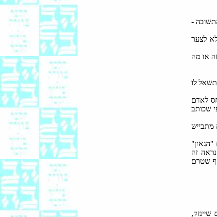
תשובה -
לא לצער
ה או מה
תשאל לו
חס לאדם
י שכותב
 מתבייש
"הגאון"
נראה זה
אף שטרם
שיינזק,