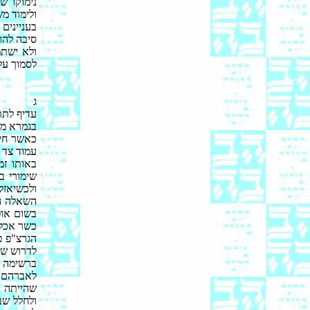
נימוקו ש
ולימוד מש
בעניינים
סיבה להו
ולא ישתמ
לסמוך על
ג
עדיף לתת
בגמרא מד
כאשר חיי
עמוד צד ב
באותו זמ
שימורי ב
ולכשיאזל 
השאלה הי
בשום אופ
כשר אכלו
הגרצ"פ פ
לדרוש שי
ברשימה מ
לאברהם י
שהייתה כ
ולחלל שב