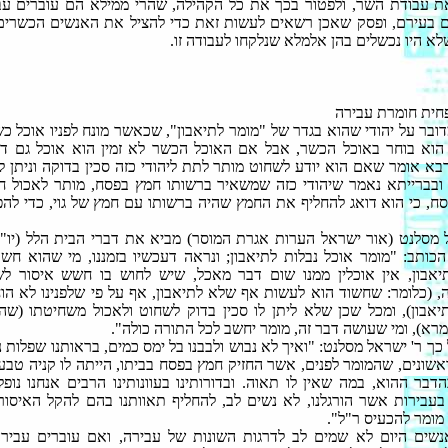
 עבודת השר, ולפטור בכך את כל הקהילה, שהרי ממילא הם עוברים עב
 בעירם, ופסק שאכן רשאים לעשות זאת כדי להציל את האנשים הכשרים
לא היו נכשלים בהן אלמלא שנלקחו לעבודה זו.
חית חומרת עבירה
ובר על יהודי שהוא בגדר של "מומר לתיאבון", שכאשר מונח לפניו אוכל כש
וא בוחר באוכל הכשר, אבל אם האוכל הכשר לא זמין הוא אוכל גם ד
בא אומר שאם הוא יודע לשחוט מותר לתת ליהודי כזה סכין בדוקה וניתן ל
ובברייתא נאמר שיהודי כזה שמשאיר ברשותו חמץ בפסח, מותר לאכול ח
ח, כי הוא דואג להחליף את החמץ שהיה ברשותו עם חמץ של גוי, כדי לה
 מסלנט (אור ישראל הערות אגרת המוסר) מביא את דברי הבית הלל (יו"ד
הכותב: "מומר אוכל נבלות לתיאבון; ונראה דעכשיו בזמננו, מי שהוא חשו
יאבון, אין אוכלין ממנו שום דבר מאכל, שיש לחוש בו חשש איסור ל
 (כלומר: שחשוד הוא לעשות אף שלא לתיאבון, אף על פי שלפנינו לא הו
יאבון), ומכל שכן שלא ליתן לו סכין בדוק לשחוט ולאכול משחיטתו (שה
מרא), ומי שעושה דבר זה, מומר יחשב לכל התורה כולה".
כך ר' ישראל מסלנט: "ואיך לא נבוש ולבבנו בל ימס כמים, בראותנו שפלות נ
אשונים, שהמומר לפנים, אשר החזיק חמץ בפסח בביתו, הייתה לו קניה טבע
הדבר ההוא, במה שאין לו תאוה. ובדורותינו בעוונותינו הרבים אנחנו נופל
בעבירות אשר הורגלנו, לא נשים לב, להחליף תאוותנו בהם להקל האיסור,
 מומר להכעיס ר"ל".
נשים היום לא שמים לב לדרגות השונות של עבירה, ואם עוברים עביר