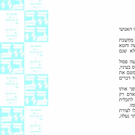
 האנושי
מַחְשְׁבֹת
עשה וחטא
לא שגם
שה פסול
בעיניו,
טמטם את
ד דברים
פך אותו
 האדם רק
 לתכלית
ו.
ו לצורת
ר נעלה,