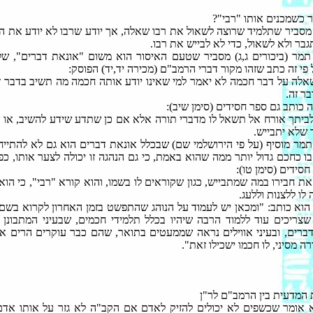
 כשמכנים אותו "רבי"?
 מסביר שתלמיד שרוצה לשאול את רבו שאלה, אך יודע שרבו לא יודע את ה
גבר ולא לשאול, כדי לא לבייש את רבו.
תמר (ביכורים ג,ג) מסביר שטעם האיסור הוא משום "אונאת דברים", ש
פי זה כתב שזהו מקור דברי הרמב"ם (מכירה יד,יד) הפוסק:
לה על דבר חכמה לא יאמר למי שאינו יודע אותה חכמה מה תשיב בדבר ז
ר זה.
 כותב גם ספר חסידים (סימן שיב):
ביתך אורח אל תשאל לו מדברי תורה אלא אם כן שתדע שידע להשיב, או 
ך שלא יתבייש.
תמר מוסיף (על פי הירושלמי שם) שבכלל אונאת דברים הוא גם לא להתיי
 בו כחכם גדול יותר ממה שהוא באמת, כי גם הנהגה זו יכולה לצער אותו, כפ
סידים (סימן טו):
את חבירו במה שמתבייש, כגון שקוראים לו בשמו, והוא קורא "רבי", כי הוא
 לו ללצנות וללעג.
ה הוא כותב: "ומכאן יש לעמוד על הנוהג שהתפשט בזמן האחרון לקרוא בשם 
שצריכים עוד ללמוד הרבה שיהיו בכלל תלמידי חכמים, שבעיני המתבונן 
ברים, ובעיני אווילים נראה שממעטים בתואר, שהם כבר עוקרים הרים 
ה מסיני, לו חכמו ישכילו זאת".
המדעית בין הרמב"ם לר"ן
א אומר שכשפים לא יכולים להזיק לאדם אם הקב"ה לא גזר על אותו אדם 