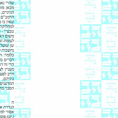
שהרי נאמר 
מכאן מוכ
הגיוניים
הרמב"ם (
שאין בו 
למחלוקת 
טבעי" - כ
משום האי
לעומת זא
שן שועל 
נחשבות ל
כלומר: ה
דברים בל
הרי זה ד
מעניין ל
חייב לפע
ביניהם, 
המדענים 
הסבר מדע
ח
הגדרת אי
אסור למוכ
ז,יט) פו