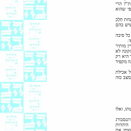
ת"? הרי
פי שהוא
ת חֵלֶב
שיש בהם
כל סיבה
.
 מותיר
קונה לא
 היא רק
ה מקפיד
ל אכילת
במצב כזה
ו, ואלו
גנסבורג
 היהדות
עצמו את