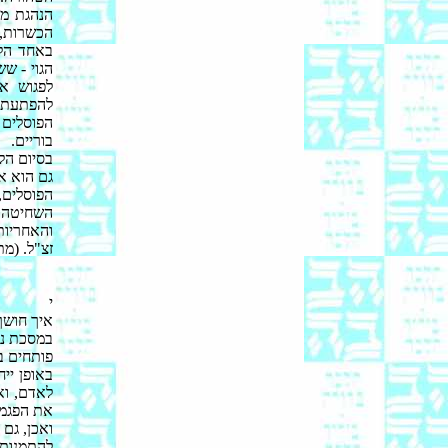
הנהגת מע
הכשרות, 
באחד הלי
הגוי - ש
לפגוש א
להפתעתו,
הפוסלים 
בוריים.
בסיום הל
גם הוא א
הפוסלים,
השחיטה 
והאחריות
זצ"ל. (מ
י
איך חושך
במסכת נג
פותחים ב
באופן ייח
לאדם, וא
את הפגמי
ואכן, גם
להתמנות 