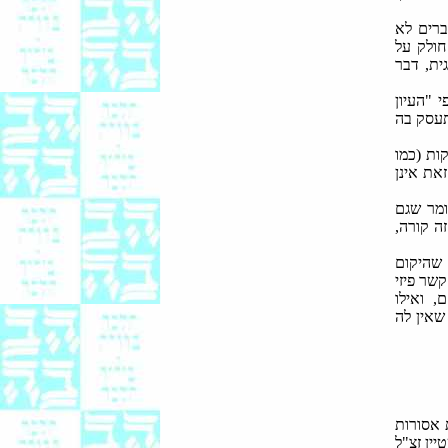
ברים לא
חולק על
ית, דבר
 "העיון
התעסק בה
ות (כמו
את אינן
ומר שגם
ה קורה,
 שהיקום
שר פיזי
, ואילו
שאין לה
ת אסורות
ין זצ"ל