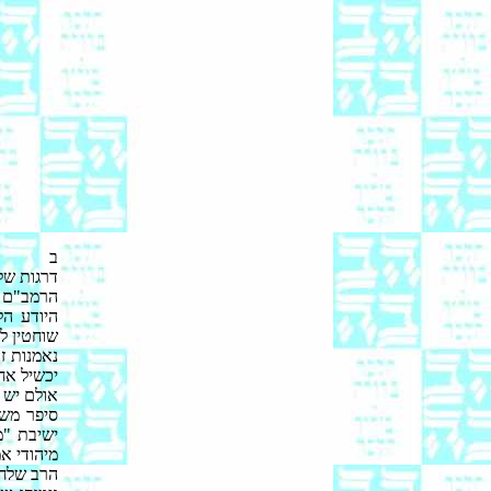
ב
דרגות של
הרמב"ם (
היודע ה
שוחטין לכ
נאמנות ז
יכשיל אח
אולם יש ד
סיפר משמ
ישיבת "מ
מיהודי א
הרב שלח 