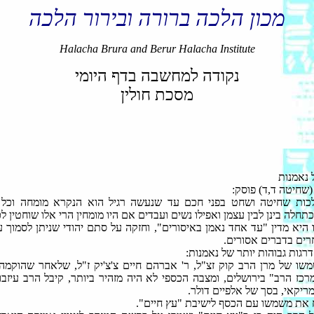
מכון הלכה ברורה ובירור הלכה
Halacha Brura and Berur Halacha Institute
נקודה למחשבה בדף היומי
מסכת חולין
 נאמנות
שחיטה ד,ד) פוסק:
לכות שחיטה ושחט בפני חכם עד שנעשה רגיל הוא הנקרא מומחה וכל ה
תחלה בינן לבין עצמן ואפילו נשים ועבדים אם היו מומחין הרי אלו שוחטין ל
ו היא מדין "עד אחד נאמן באיסורים", וחזקה על סתם יהודי שניתן לסמוך ע
רים בדברים אסורים.
רגות גבוהות יותר של נאמנות:
שו של מרן הרב קוק זצ"ל, ר' אברהם חיים צ'צ'יק ז"ל, שלאחר שהוקמה 
רכז הרב" בירושלים, ומצבה הכספי לא היה מזהיר ביותר, קיבל הרב עיזבו
מריקאי, בסך של אלפיים דולר.
את משמשו עם הכסף לישיבת "עץ חיים".