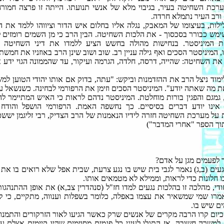
רכת השחיטה בעיר, בגיבוי מלא של אנשי תנועתו. הייתה זו פרצה חמור
ורב העיר נתמלא חרדה.
לות, בעיצומו של המאבק, נגלה אליו בחלום איש הדור וציווהו ללמד את ה
שימש כבורר בסכסוך - את הלכות השחיטה. הבין הרב כי מן השמים רומזים לו
ת המיניסטר. בנחישות מהולה בחשש הציע ללמדו את דיני השחיטה הי
 המיניסטר הסכים ואף גילה עניין רב. שוב ושוב שינן הרב באוזניו את חמשת
את השחיטה: שהייה, דרסה, חלדה, הגרמה ועיקור, עד שהממונה הגוי ידע 
ימוד ניצל הרב את ההזדמנות וביקש: "עתה, בדוק אם אותו יהודי הטוען למש
ת מה שאתה יודע". המיניסטר הסכים וזימן את הרפורמי לבחינה. כשנשאל 
 גמגם והפגין בורות מוחלטת. המיניסטר נדהם לראות כי האיש המתיימר לה
אינו יודע דברים בסיסיים. כך נחשפה האמת. הרפורמי הושפל והודח 
 על מערכת השחיטה חזרה לידיו הנאמנות של הרב הצדיק, רבי זליגמן יששכ
תוך הספר "אחרי המדבר")
 לפעמים מגן על אדם?
עים (ב,ג) נאמר לגבי בית שיש בו נגע צרעת, שבית אפל שלא רואים בו את ה
ו חלונות כדי לראות, וממילא לא מטמאים אותו.
ודי, מהלכה זו בהלכות נגעים למדו חז"ל (סנהדרין צב,א) את אופן ההתנהגו
מרו שמי שמשאיר את עצמו באפלה, כלומר בשפלות וענווה, מתקיים, כי ל
ם שיש בו.
 כיום קרו הרבה מקרים של אנשים שרק כאשר הגיעו לאור הזרקורים והתמנו 
למשרה חשובה, אז התגלו לעיני כל פגמים מסוימים שהיו קיימים אצלם עו