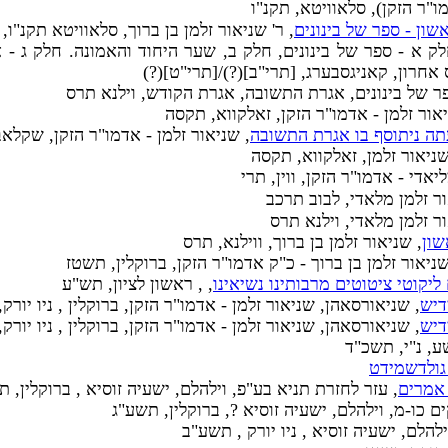
ו"ר הזקן), סלאוויטא, תקנ"ו
שון - ספר של בינונים
, ר' שניאור זלמן בן ברוך, סלאוויטא תקנ"ו, 
לק א - ספר של בינונים, חלק ב, שער היחוד והאמונה. חלק ג -
חרון, קאניגסבערג, [תרי"ב](?)/[תרי"ט](?)
פר של בינונים, אגרת התשובה, אגרת הקודש, וילנא תרס
יאור זלמן - אדמו"ר הזקן, זאלקווא, תקסה
עתה ניתוסף בו אגרת התשובה
, שניאור זלמן - אדמו"ר הזקן, שקלאב
 שניאור זלמן, זאלקווא, תקסה
יאדי - אדמו"ר הזקן, ווין, תרי
ור זלמן מלאדי, לבוב תרכב
ור זלמן מלאדי, וילנא תרס
שון
, שניאור זלמן בן ברוך, ווילנא, תרס
שניאור זלמן בן ברוך - כ"ק אדמו"ר הזקן, ברוקלין, תשטז
ליקוטי ציטוטים מרבותינו נשיאינו
, , ראשון לציון, תש"ע
דיש
, שניאורסאהן, שניאור זלמן - אדמו"ר הזקן, ברוקלין , ניו יורק
דיש
, שניאורסאהן, שניאור זלמן - אדמו"ר הזקן, ברוקלין , ניו יורק
ע, נ"י, תשכ"ד
 גולדשמידט
 אמרים
, עזר לחזרת תניא בע"פ, וילהלם, ישעיה זוסיא , ברוקלין, ת
ים כו-מ, וילהלם, ישעיה זוסיא ?, ברוקלין, תשע"ג
ילהלם, ישעיה זוסיא , ניו יורק , תשע"ב