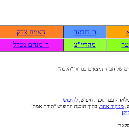
ר' דובער
הצמח צדק
ער
מהריי"צ
ר' מנחם מנדל
ם של חב"ד נמצאים במדור "הלכה"
 מלאדי- עם תוכנת חיפוש,
לחיפוש
ש,
ממקור אחר
, בתוך תוכנת החיפוש "תורת אמת"
זקן
מלאדי