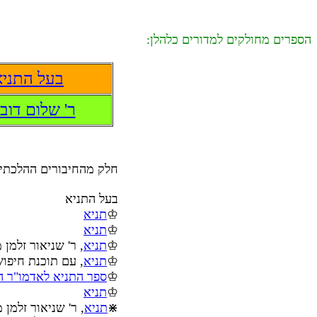
הספרים מחולקים למדורים כלהלן:
בעל התניא
ר' שלום דוב
חלק מהחיבורים ההלכתיי
בעל התניא
♔
תניא
♔
תניא
♔
תניא
, ר' שניאור זלמן
♔
תניא
, עם תוכנת חיפו
♔
ספר התניא לאדמו"ר ה
♔
תניא
⋇
תניא
, ר' שניאור זלמן 