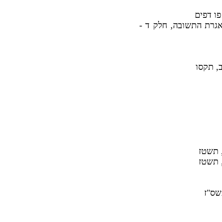
פו דפים
 אגרת התשובה, חלק ד -
, תקסו
, תשטז
, תשטז
שס"ז