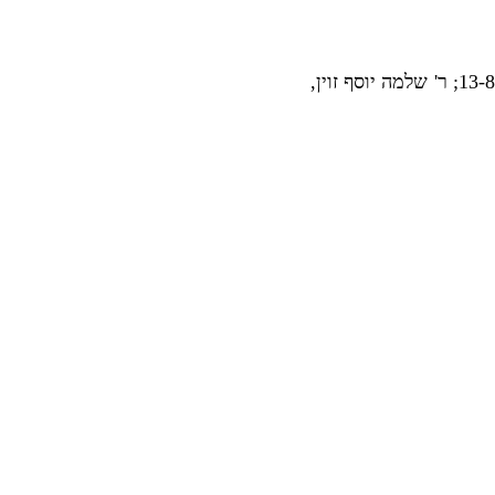
, על הספר ראה: ר' ישראל פורת, אור המזרח שנה יא חוב' ג-ד ניסן תשכג עמ' 13-8; ר' שלמה יוסף זוין,