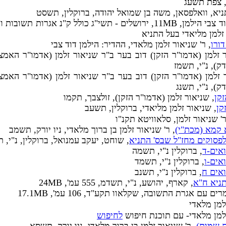
ן, צפת תשעג
תניא, וואלפסאן, משה בן שמואל יהודה, ברוקלין, תשסט
, ר' דוד צבי הילמן, 11MB, ירושלים - תשי"ג כולל ק"נ אגרות
 זלמן מליאדי בעל התניא
דורו
, ר' שניאור זלמן מלאדי, ההדיר: הילמן דוד צבי
ר זלמן (אדמו"ר הזקן) דוב בער ב"ר שניאור זלמן (אדמו"ר האמצ
), נ"י, תשמז
 זלמן (אדמו"ר הזקן) דוב בער ב"ר שניאור זלמן (אדמו"ר האמצ
), נ"י, תשנג
קן
, שניאור זלמן (אדמו"ר הזקן), זולצבך, תקמו
קן
, שניאור זלמן מליאדי, ברוקלין, תשעב
' שניאור זלמן, סלאוויטא תקנ"ו
 קמא (מכת"י)
, ר' שניאור זלמן בן ברוך מלאדי, ניו יורק, תשמב
פסוקים מחז"ל שבס' התניא
, שוחט, יעקב עמנואל, ברוקלין, נ"י,
אים-ד
, ברוקלין נ"י, תשמה
אים-ו
, ברוקלין נ"י, תשמד
ואים ח
, ברוקלין נ"י, תשנב
תניא ח"א
, קארף, יהושע, נ"י, תשדמ, 555 עמ', 24MB
ם עם אגרת התשובה, שקלאוו תקע"ד, 106 עמ', 17.1MB
זלמן מלאדי
זלמן מלאדי- עם תוכנת חיפוש
לחיפוש