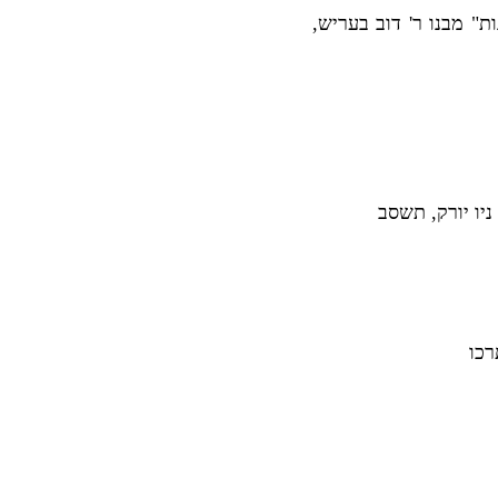
ת" מבנו ר' דוב בעריש,
 ניו יורק, תשסב
רכו