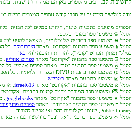
לתשומת לב:
רבים מהספרים כאן הם ממהדורות ישנות, ובינתיים 
נודה לגולשים היודעים על ספרי קודש נוספים המצויים ברשת בטקס
הספרים מופיעים בתבניות שונות, וייחדנו סמלים לכל תבנית, כלהל
הסמל ♔ משמעו ספר בקובץ טקסט.
הסמל ⋇ משמעו ספר בתבנית של צילומים, שאפשר להגיע לכל עמ
הסמל § משמעו ספר בתבנית "אקרובט" מאתר
היברובוקס
. כל ה
כמלל" (מתוך תפריט "קובץ"). להורדת התוכנה לחץ
כאן
.
הסמל Ξ משמעו ספר בתבנית "אקרובט" מאתר
ספרים-אונליין
. כ
הסמל ਊ משמעו ספר בתבנית "טיף" מאתר ספרים-אונליין. כל הספר בקובץ אחד. אין צורך בתוכנה מיוחדת לצפות בו.
הסמל ჶ משמעו ספר בתבנית DJVU הספריה הלאומית. כל הספר בקובץ אחד. להורדת התוכנה לחץ
הסמל ⊠ משמעו כתב עת מאתר
רמבי"ש
.
הסמל ὥ משמעו ספר בתבנית "אקרובט" מאתר
israel613
, או מ
הסמל ↂ משמעו ספר המורכב מכמה קבצים בתבנית "אקרובט" מאתר
הסמל ★ משמעו ספר בתבנית "אקרובט" מאתר
googlebooks
. כ
הסמל ≡ משמעו ספר בתבנית "אקרובט" מאתר
ספריית פרנקפורט
Public Library, שניתן רק לצפות בהם ואי אפשר להוריד.
הסמל ☼ משמעו ספר בתבנית "אקרובט" ברזולוציה גבוהה מאתר