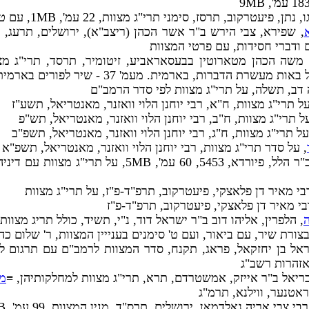
תן, פיעטרקוב, תרסז, סימני תרי"ג מצוות, 22 עמ', 1MB, עם טעמי המצוות
 ודברי חסידות, עם פרטי המצוות
 משה הכהן מטארוטין בבעסאראביע, זיטומיר, תרסד, תרי"ג מצ
עשרת הדברות, בארמית. מעמ' 37 - שיר לפורים בארמית,
דה דב, תשלה, על תרי"ג מצוות לפי סדר הרמב"ם
על תרי"ג מצוות, ח"א, רבי יוחנן הלוי וואזנר, מאנטריאל, תשע"ז
על תרי"ג מצוות, ח"ב, רבי יוחנן הלוי וואזנר, מאנטריאל, תש"פ
על תרי"ג מצוות, ח"ג, רבי יוחנן הלוי וואזנר, מאנטריאל, תשפ"ב
, על סדר תרי"ג מצוות, רבי יוחנן הלוי וואזנר, מאנטריאל, תשפ"א
5, 60 עמ', 5MB, על תרי"ג מצוות עם דיניהן,
בי מאיר דן פלאצקי, פיעטרקוב, תרפ"ד-פ"ז, על תרי"ג מצוות
בי מאיר דן פלאצקי, פיעטרקוב, תרפ"ד-פ"ז
, הלפרין, אליהו דוב ב"ר ישראל דוד, נ"י, תשיד, כולל תריג מצוות
בצורת שיר, עם ביאור, ועם ט' סימנים בענייין המצוות, ר' שלום כה
ראל בן יחזקאל, פראג, תקנח, סדר המצוות לרמב"ם עם תרגום ל
אזהרות רשב"ג
בריאל ב"ר אייזק, אמשטרדם, תרא, תרי"ג מצוות למחלקותיהן, ≡
מ
 ראטנער, ווילנא, תרמ"ג
רבי צבי אריה גאלדמאן, ירושלים, תרס"ד, מנין המצוות, 99 עמ', 5MB