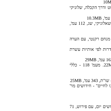
 ודרך הקבלה, שלוניקי
, מאה מצוות עם ביאורים בדרך פשט דרש וסוד, מיוחס לר' מנחם רקנטי, שאלוניקי, שג, 112 עמ',
 מנחם רקנטי, עם הערה
דרות לפי אותיות עשרת
, מצוות רסד-תריג, שיק, משה, מונקאטש, תרנח, 131 עמ', 22MB. מעמ' 118 - כללי
 לחיים" - חידושים מר'
, רבי הלל ארלינסקי, ניו יורק, תשכ"ג, חלוקת מניין המצוות של הרמב"ם לשלושים יום, עם פירוש, 71