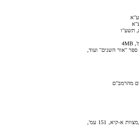
ע"א
"א
, תשע"ו
' אריה ליב ב"ר מרדכי אפשטיין מקניגסברג, קניגסברג תקיט, 152 עמ', 11MB, ספר "אור השנים" ועוד,
ים מהרמב"ם
, ר' אברהם הלוי סוכן, ניו יורק תשס"א, צילום כתב יד, על תרי"ג מצוות,מצוות א-קיא, 151 עמ',