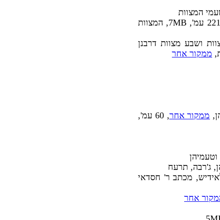
, שפירא, צבי הירש ב"ר אשר הכהן (ריצב"א), ירושלים, תרעג, 221 עמ', 7MB, המצוות
וות ושבע מצוות דרבנן
ממקור אחר
ממקור אחר
, 60 עמ',
 וטעמיהן
ן, ג'רבה, תרעח
אידיש, מכתב ר' חסדאי
מקור אחר