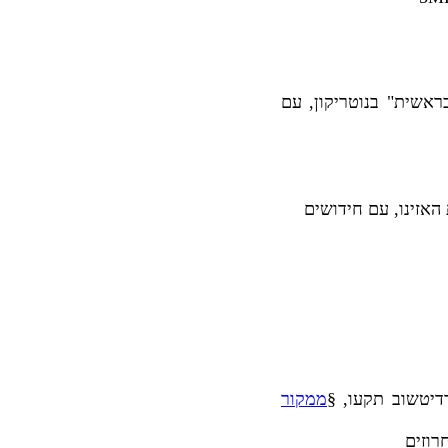
בראשית" בנוטריקון, עם
האזינו, עם חידושים
דיטשוב תקעו, §
ממקור
רוזים