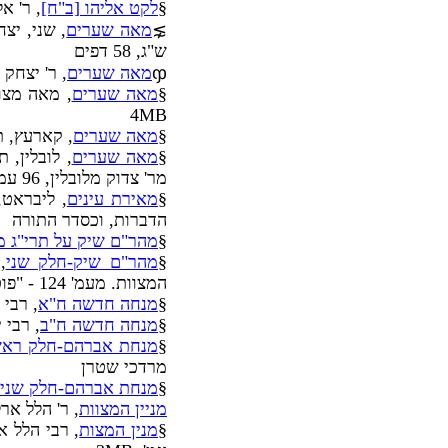
§
לקט אליהו [ב"ח]
, ר' אל
⋧
מאה שערים
, שני, יצ
ש"ג, 58 דפים
ჶ
מאה שערים
, ר' יצחק ב
§
מאה שערים
4MB
§
מאה שערים
, קארעץ, 
§
מאה שערים
, לובלין,
מר' צדוק מלובלין, 96 עמ', 7MB
§
מאירת עינים
, ליבראט,
הדברות, וכסדר התורה
§
מהר"ם שיק על תרי"ג מ
§
מהר"ם שיק-חלק שני
המצוות. מעמ' 124 - "פוטר מים" - בדיני מקוה
§
מנחה חדשה ח"א
, רבי י
§
מנחה חדשה ח"ב
, רבי יו
§
מנחת אברהם-חלק ראש
מרדכי שטרן
§
מנחת אברהם-חלק שני
מניין המצוות
, ר' הלל אר
§
מנין המצות