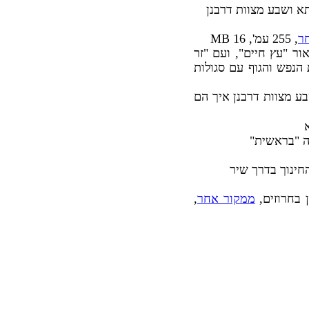
תא ושבע מצוות דרבנן
ר
, 255 עמ', 16 MB
6MB, על תריג מצוות עם ביאור "עץ חיים", ועם "זר
 הנפש והגוף עם סגולות
מ', 16MB, על תרי"ג מצוות ושבע מצוות דרבנן איך הם
לה "בראשית"
חינוך בדרך שיר
 בחרוזים,
ממקור אחר
,