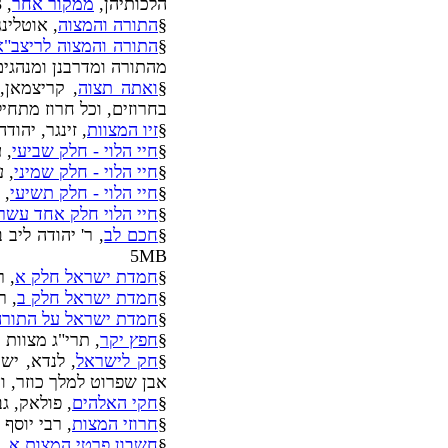
הלכותיהן,
ממקור אחר
, 183 עמ', 9MB
§
התורה והמצוה
, אוטלינגו, נ
§
התורה והמצוה לריצב"א
מהתורה ומדרבנן ומנהגים
§
ואתה תצוה
, קריצמאן,
בחרוזים, וכל חרוז מתחיל באות מ
§
זיו המצוות
, זינגר, יהו
§
חיי הלוי - חלק שביעי
, 
§
חיי הלוי - חלק שמיני
, 
§
חיי הלוי - חלק תשיעי
, 
§
חיי הלוי חלק אחד עשר
§
חכם לב
, ר' יהודה ליב ב"ר הלל, פיורדא, 453
5MB
§
חמדת ישראל חלק א
, ר
§
חמדת ישראל חלק ב
, ר
§
חמדת ישראל על התורה
§
חפץ יקר
, תרי"ג מצוות 
§
חק לישראל
, לנדא, יש
אבן שפרוט למלך כוזר, ו
§
חקי האלהים
, פולאק, ג
§
חרוזי המצות
, רבי יוסף
§
חשבון פרטי המצות א
, 