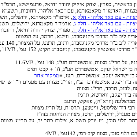
ן בראשית, ספרין, יצחק אייזיק יהודה יחיאל, פרעמישלא, תרמ"ד
 מצוות, האדמו"ר מקאמארנא, עם "באר אליהו", רחובות, תשע"א
צוות - עם באר אליהו - חלק א
, אדמו”ר מקאמרנא, ירושלים, תש
צוות - עם באר אליהו - חלק ג
, אדמו”ר מקאמרנא, ירושלים, תשע
צוות - עם באר אליהו - חלק ד
, ספרין, יצחק יהודה יחיאל, רחובות
ריה ליב ב"ר מרדכי מקניגסברג, ווילנא, תרמב, על המצוות
ה ליב ב"ר מרדכי מקניגסברג, ורנוב, תרצט, על המצוות, 140 עמ', 4MB
, ר
, על תרי"ג מצוות, אמשטרדם תע"ג, 148 עמ', 11.6MB
בן ישראל יעקב, אמשטרדם תע"ג, 18 + קכט דפים
ה בן ישראל יעקב, אמשטרדם, תעג, ≡
ממקור אחר
שה ב"ר יעקב אמשטרדם תע"ז, תרי"ג מצוות עם טעמים וי"ד שרש
ה, לבוב, תרכד, תרי"ג מצוות
ה ב"ר יעקב, ווארשא, תרמז
י מברצלונה (הרא"ה), פאקש, תרעב
 רבי דוד שליסעל, וויטצען, תרס"ח, על תריג מצוות
ים מענדל, ירושלים, תרסז, מצוות הנוהגות בזה"ז
הלוי סוכן, מצוה קיב-רמז, 142עמ', 4MB