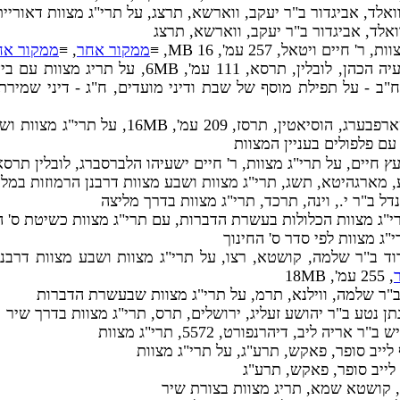
וואלד, אביגדור ב"ר יעקב, ווארשא, תרצג, על תרי"ג מצוות דאוריי
וואלד, אביגדור ב"ר יעקב, ווארשא, תרצג
 חיים ויטאל, 257 עמ', 16 MB, ≡
ממקור אחר
, ≡
ממקור אח
, ר' חיים ישעיה הכהן, לובלין, תרסא, 111 עמ', 
ח"ב - על תפילת מוסף של שבת ודיני מועדים, ח"ג - דיני שמירת
, ר' ישעיה שארפבערג, הוסיאטין, תרסז, 209 ע
ם פלפולים בעניין המצוות
ץ חיים, על תרי"ג מצוות, ר' חיים ישעיהו הלברסברג, לובלין תרסא
שע, מארגהיטא, תשג, תרי"ג מצוות ושבע מצוות דרבנן הרמוזות במ
דל ב"ר י., וינה, תרכד, תרי"ג מצוות בדרך מליצה
רי"ג מצוות הכלולות בעשרת הדברות, עם תרי"ג מצוות כשיטת ס' ה
י"ג מצוות לפי סדר ס' החינוך
דוד ב"ר שלמה, קושטא, רצו, על תרי"ג מצוות ושבע מצוות דרבנן
, 255 עמ', 18MB
 ב"ר שלמה, ווילנא, תרמ, על תרי"ג מצוות שבעשרת הדברות
תן נטע ב"ר יהושע זעליג, ירושלים, תרס, תרי"ג מצוות בדרך שיר
"ר אריה ליב, דיהרנפורט, 5572, תרי"ג מצוות
ף לייב סופר, פאקש, תרע"ג, על תרי"ג מצוות
 לייב סופר, פאקש, תרע"ג
, קושטא שמא, תריג מצוות בצורת שיר