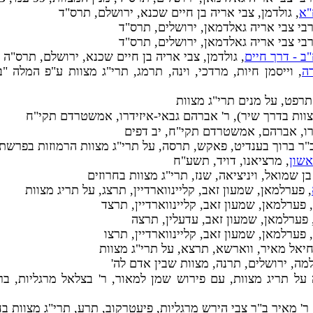
"א
, גולדמן, צבי אריה בן חיים שכנא, ירושלם, תרס"ד
רבי צבי אריה גאלדמאן, ירושלים, תרס"ד
רבי צבי אריה גאלדמאן, ירושלים, תרס"ד
ב - דרך חיים
, גולדמן, צבי אריה בן חיים שכנא, ירושלם, תרס"ה
ה
, וייסמן חיות, מרדכי, וינה, תרמג, תרי"ג מצוות ע"פ המלה "
תרפט, על מנים תרי"ג מצוות
וות בדרך שיר), ר' אברהם גבאי-איזידרו, אמשטרדם תקי"ח
דרו, אברהם, אמשטרדם תקי"ח, יב דפים
 ב"ר ברוך בענדיט, פאקש, תרסה, על תרי"ג מצוות הרמוזות בפרשת 
אשון
, מרציאנו, דויד, תשע"ח
בן שמואל, ויניציאה, שנז, תרי"ג מצוות בחרוזים
, פערלמאן, שמעון זאב, קליינווארדיין, תרצג, על תריג מצוות
, פערלמאן, שמעון זאב, קליינווארדיין, תרצד
 פערלמאן, שמעון זאב, עדעלין, תרצה
, פערלמאן, שמעון זאב, קליינווארדיין, תרצו
יחיאל מאיר, ווארשא, תרצא, על תרי"ג מצוות
למה, ירושלים, תרנה, מצוות שבין אדם לה'
 על תריג מצוות, עם פירוש שמן למאור, ר' בצלאל מרגליות, בר
 ר' מאיר ב"ר צבי הירש מרגליות, פיעטרקוב, תרע, תרי"ג מצוות בח