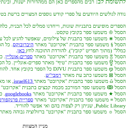
לתשומת לב:
רבים מהספרים כאן הם ממהדורות ישנות, ובינתיים 
נודה לגולשים היודעים על ספרי קודש נוספים המצויים ברשת בטקס
הספרים מופיעים בתבניות שונות, וייחדנו סמלים לכל תבנית, כלהל
הסמל ♔ משמעו ספר בקובץ טקסט.
הסמל ⋇ משמעו ספר בתבנית של צילומים, שאפשר להגיע לכל עמ
הסמל § משמעו ספר בתבנית "אקרובט" מאתר
היברובוקס
. כל ה
כמלל" (מתוך תפריט "קובץ"). להורדת התוכנה לחץ
כאן
.
הסמל Ξ משמעו ספר בתבנית "אקרובט" מאתר
ספרים-אונליין
. כ
הסמל ਊ משמעו ספר בתבנית "טיף" מאתר ספרים-אונליין. כל הספר בקובץ אחד. אין צורך בתוכנה מיוחדת לצפות בו.
הסמל ჶ משמעו ספר בתבנית DJVU כל הספר בקובץ אחד. להורדת התוכנה לחץ
הסמל ⊠ משמעו כתב עת מאתר
רמבי"ש
.
הסמל ὥ משמעו ספר בתבנית "אקרובט" מאתר
israel613
, או מ
הסמל ↂ משמעו ספר המורכב מכמה קבצים בתבנית "אקרובט" מאתר
הסמל ★ משמעו ספר בתבנית "אקרובט" מאתר
googlebooks
. כ
הסמל ≡ משמעו ספר בתבנית "אקרובט" מאתר
ספריית פרנקפורט
Public Library, שניתן רק לצפות בהם ואי אפשר להוריד.
הסמל ☼ משמעו ספר בתבנית "אקרובט" ברזולוציה גבוהה מאתר
מניין המצוות