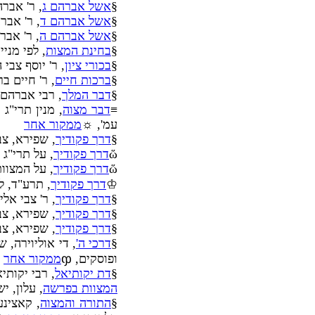
§
אשל אברהם ג
, ר' אברהם 
§
אשל אברהם ד
, ר' אברהם 
§
אשל אברהם ה
, ר' אברהם
§
בחינת המצות
, לפי מני
§
בכורי ציון
, ר' יוסף צבי הלוי, 7MB, ירושלים - תרס"ג על מ
§
ברכות חיים
, ר' חיים ברו
§
דבר המלך
, רבי אברהם 
≡
דבר מצוה
עמ', ☼
ממקור אחר
§
דרך פקודיך
, שפירא, צב
ὥ
דרך פקודיך
, על תרי"ג מצוו
ὥ
דרך פקודיך
, על המצוות השי
♔
דרך פקודיך
, תרע"ד, ל
§
דרך פקודיך
, ר' צבי אלימלך שפירא, על המ
§
דרך פקודיך
, שפירא, צב
§
דרך פקודיך
, שפירא, צב
§
דרכי ה'
ופוסקים, ჶ
ממקור אחר
§
דת יקותיאל
, רבי יקותי
המצוות בפרשה
, עלון, י
§
התורה והמצוה