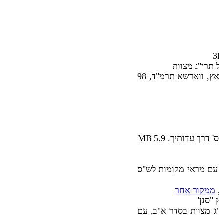
 תרי"ג מצוות
, מנין תרי"ג מצות, ועל הרמב"ם בספר המצות, ר' ברוך ב"ר אליהו עין מסוויסלאץ, ווארשא תרמ"ד, 98
אביתי לתרי"ג מצוות עם מראי מקומות לש"ס
,
ממקור אחר
 "סנן"
, משה בן נחום, שטעטטין, תרכד, 184 עמ', 10MB, תרי"ג מצוות בסדר א"ב, עם