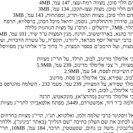
הלוי סוכן, מצווה רמח-שצו, 147 עמ', 4MB
הלוי סוכן, מצוה שצז-תקכג, 134 עמ', 3MB
 הלוי סוכן, מצווה תקכד-תריג, ומפתחות, 143 עמ', 3MB
ינן, סידורן והתחלקותן, גוטמן, יחיאל מיכל הכהן, ברסלויא, תרפח
צות הנוהגות בלילה
ך כהנא, בארדיטשוב, תרנח, מנין המצות ע"ד שיר, 101 עמ', 3MB
ברבי ישראל יוסף מבראד, ליוורנו, תקס"ה, על עשרת הדברות, ועל
י אלימלך מדינוב, לבוב, תרלד, על תרי"ג מצוות
ת, ר' צבי אלימלך מדינוב, 239 עמ', 5.9MB
יכות לפסח, 54 עמ', 2.9MB
בוב, שפירא, צבי אלימלך בן פסח, מדינוב
צוות, 239 עמ'. מעמ' 232 - השלמה מהנדפס בס' דרך עדותיך. 5.9 MB
י אלימלך,, לבוב, תרכ
י אלימלך מדינוב (מהרצ"א), מונקאטש, תרנה
, די אוליוירה, שלמה ב"ר דוד, אמשטרדם, 5449, מפתח אלפ
אל זיסקינד ברבי שלמה זלמן, זאלקווא, תנ"ו, תרי"ג מצוות בחרוזים
ש לכתוב את שם העלון בתיבה "שם הגליון" (באתר "בינינו"), וללחוץ
, קאצינעלינבוגין